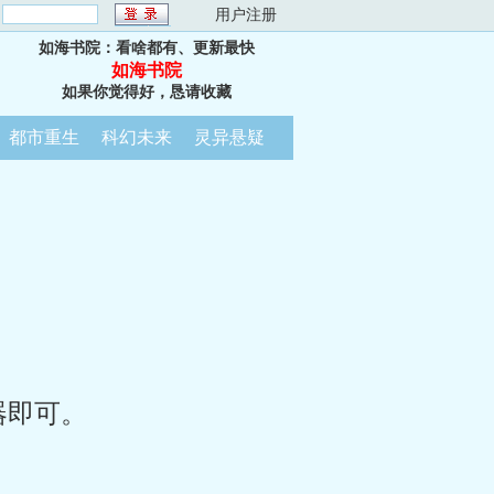
：
用户注册
如海书院：看啥都有、更新最快
如海书院
如果你觉得好，恳请收藏
都市重生
科幻未来
灵异悬疑
器即可。